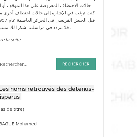
حالات الاختطاف المعروضة على هذا الموقع ، أو إذ
كنت ترغب في الإشارة إلى حالات اختطاف أخرى م
قبل الجيش الفرنسي في الجزائر ا
، فلا تتردد في مراسلتنا. شكرا لك مسبقا.
re la suite
echercher :
Les noms retrouvés des détenus-
isparus
Post
pas de titre)
ID
3416
BAGUE Mohamed