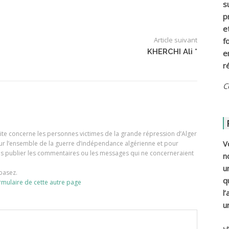
s
p
e
Article suivant
f
KHERCHI Ali *
e
r
C
e site concerne les personnes victimes de la grande répression d’Alger
V
our l’ensemble de la guerre d’indépendance algérienne et pour
ons publier les commentaires ou les messages qui ne concerneraient
n
u
basez.
q
rmulaire de cette autre page
l
u
ي