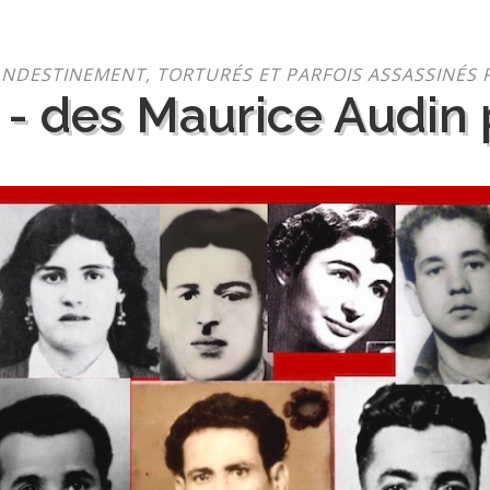
NDESTINEMENT, TORTURÉS ET PARFOIS ASSASSINÉS 
 - des Maurice Audin p