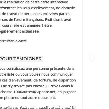
ur la réalisation de cette carte interactive
résentant les lieux d’enlèvement, de domicile
t de travail de personnes enlevées par les
orces de l’ordre françaises. Fruit d’un travail
n cours, elle est amenée à être
égulièrement actualisée.
onsulter la carte
POUR TEMOIGNER
ous connaissez une personne présente dans
otre liste ou vous voulez nous communiquer
n cas d’enlèvement, de torture, de disparition
ui ne s’y trouve pas encore ? Ecrivez-nous à
’adresse 1000autres@laposte.net, en joignant
ne photo ou tout autre document.
إذا كنت ترغب في الحصول على شهادات وملاحق ف