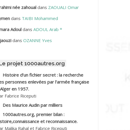
rahimi née zahoual
dans
ZAOUALI Omar
BDELLAZIZ Mohamed Hamoud*
ymen
dans
TAIBI Mohammed
BDELLI Mohamed
mara Adoul
dans
ADOUL Arab *
BDELLI Mohamed *
jaouzi
dans
OZANNE Yves
BDELMALEK Abdelaziz
Le projet 1000autres.org
BDELMOUMENE Ahmed
Histoire d’un fichier secret : la recherche
BDESMED Mohamed ben Kaddour
es personnes enlevées par l’armée française
 Alger en 1957.
BDESSELAMI Kouider
ar Fabrice Riceputi
Des Maurice Audin par milliers
BDESSLEM Ahmed dit le Coiffeur
1000autres.org, premier bilan :
istoire,connaissance et reconnaissance.
BDOUDOU
ar Malika Rahal et Fabrice Riceputi