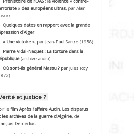
Préhistoire de l’OAS : la violence « contre-
DDALA Baghdad*
erroriste » des européens ultras
, par Alain
uscio
DDALA Boualem*
Quelques dates en rapport avec la grande
DDANE
épression d’Alger
« Une victoire »
, par Jean-Paul Sartre (1958)
DDECHE Rachid
Pierre Vidal-Naquet : La torture dans la
épublique
(archive audio)
DDER Omar
Où sont-ils général Massu ?
par Jules Roy
DELIOUAT Vve AIT SAADA
1972)
DJANI Khaled
Vérité et justice ?
DJAOUT
oir le film
Après l’affaire Audin. Les disparus
DNI Mohamed Akli
t les archives de la guerre d’Algérie
, de
rançois Demerliac.
DOUL Arab *