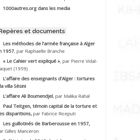
BIB Mohamed
1000autres.org dans les media
BID Mohamed
Repères et documents
BNOUN Salah
Les méthodes de l’armée française à Alger
n 1957
, par Raphaëlle Branche
CHACHE M.*
« Le Cahier vert expliqué »
, par Pierre Vidal-
CHLAF Ali
aquet (1959)
L’affaire des enseignants d’Alger : tortures
DALENE Tahar
la villa Sésini
L’affaire Ali Boumendjel
, par Malika Rahal
DALMI
Paul Teitgen, témoin capital de la torture et
DANE Ramdane *
es disparitions,
par Fabrice Riceputi
Les guillotinés de Barberousse en 1957,
DDAD
ar Gilles Manceron