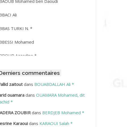
BAOUB Mohamed ben Daoudi
BBACI Ali
BBAS TURKI N. *
BBESSI Mohamed
BBOUR Azzedine *
BDAT Amar
Derniers commentaires
BDEDDAIM Hamid
allid zaitout
dans
BOUABDALLAH Ali *
arid ouamara
dans
OUAMARA Mohamed, dit
BDELAZIZ Mohamed
achid *
BDELHAFID Lakhdar
ADERA ZOUBIR
dans
BERDJEB Mohamed *
esrine Karaoui
dans
KARAOUI Salah *
BDELHOUHAB Haciba