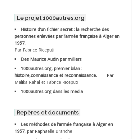
ABDELMALEK Abdelaziz
Le projet 1000autres.org
ABDELMOUMENE Ahmed
Histoire d’un fichier secret : la recherche des
personnes enlevées par l’armée française à Alger en
ABDESMED Mohamed ben Kaddour
1957.
Par Fabrice Riceputi
ABDESSELAMI Kouider
Des Maurice Audin par milliers
1000autres.org, premier bilan :
ABDESSLEM Ahmed dit le Coiffeur
histoire,connaissance et reconnaissance.
Par
Malika Rahal et Fabrice Riceputi
ABDOUDOU
1000autres.org dans les media
ABIB Mohamed
ABID Mohamed
Repères et documents
Les méthodes de l’armée française à Alger en
ABNOUN Salah
1957
, par Raphaëlle Branche