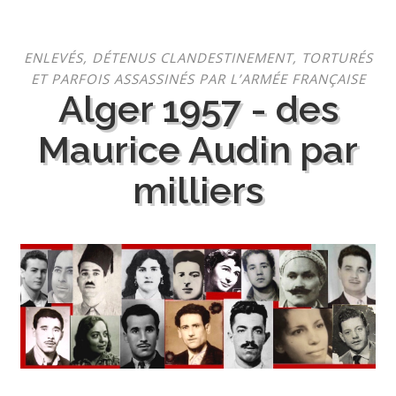
Aller
ENLEVÉS, DÉTENUS CLANDESTINEMENT, TORTURÉS
au
ET PARFOIS ASSASSINÉS PAR L’ARMÉE FRANÇAISE
contenu
Alger 1957 - des
Maurice Audin par
milliers