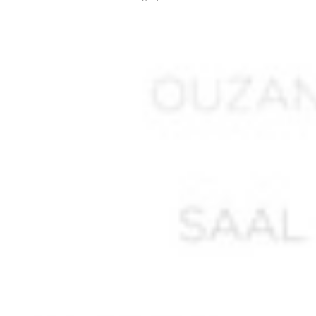
AISSA ABDI Ahmed *
AISSANI Rachid
AISSAOUI Mohamed
AISSAOUI Rabah
AISSAT
AISSI Boubekeur
AIT DIB Moussa*
AIT HAMMOUDI
AIT MOHAN Seghir