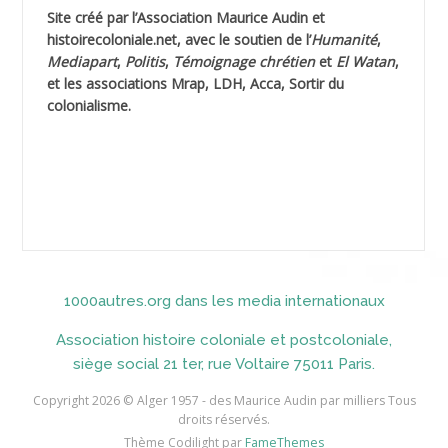
Site créé par l’
Association Maurice Audin
et
AHLOUCHE Mabrouk *
histoirecoloniale.net
, avec le soutien de l’
Humanité
,
Mediapart
,
Politis
,
Témoignage
chrétien
et
El Watan
,
AIBLIED Ahmed
et les associations Mrap, LDH, Acca, Sortir du
colonialisme.
AIBOUD Abderrahmane *
AIBOUD Ahmed
AICH
AICHEKADRA Sid Ahmed
1000autres.org dans les media internationaux
AICI (ou AISSI) Laïd
Association histoire coloniale et postcoloniale,
AIDI
siège social 21 ter, rue Voltaire 75011 Paris.
AININE Abdelkader
Copyright 2026 © Alger 1957 - des Maurice Audin par milliers Tous
droits réservés.
AIOUT
Thème Codilight par
FameThemes