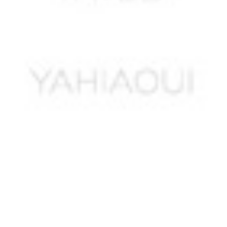
ALIAOUDIA
ALIK M’hamed
ALIK Mohamed
ALIKHOUDJA Khaled *
ALIOUA Mohamed
ALIOUANE Mohamed
ALLAG Abdelkader *
ALLALI Said
ALLAM Sadani
ALLEL Ali