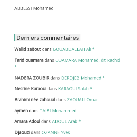
ABBESSI Mohamed
ABBOUR Azzedine *
ABDAT Amar
Derniers commentaires
Wallid zaitout
dans
BOUABDALLAH Ali *
ABDEDDAIM Hamid
Farid ouamara
dans
OUAMARA Mohamed, dit Rachid
ABDELAZIZ Mohamed
*
NADERA ZOUBIR
dans
BERDJEB Mohamed *
ABDELHAFID Lakhdar
Nesrine Karaoui
dans
KARAOUI Salah *
ABDELHOUHAB Haciba
Brahimi née zahoual
dans
ZAOUALI Omar
ABDELLAZIZ Mohamed Hamoud*
aymen
dans
TAIBI Mohammed
ABDELLI Mohamed
Amara Adoul
dans
ADOUL Arab *
Djaouzi
dans
OZANNE Yves
ABDELLI Mohamed *