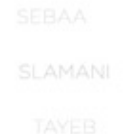
AIT OUNESLI
AIT SAADA Lucien Mourad
AIT SAID Ormesli
AIT TATAB
AKEZOUH Yahya ben Belkacem
AKKOUCHE Saïd
AKLOUCHE Mohamed
AKNAK Abdelkader
ALI LAHMAR Abdelkader *
ALIANE Ahmed