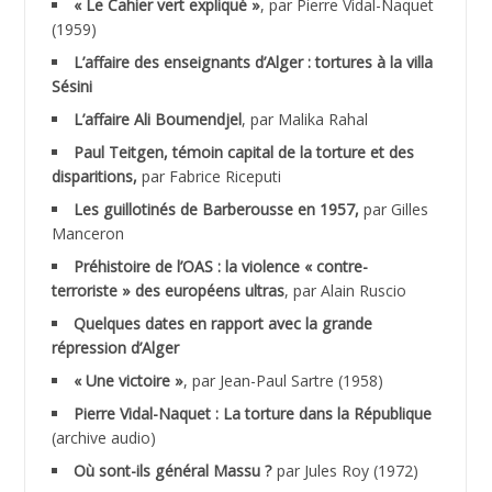
« Le Cahier vert expliqué »
, par Pierre Vidal-Naquet
ACHACHE M.*
(1959)
ACHLAF Ali
L’affaire des enseignants d’Alger : tortures à la villa
Sésini
ADALENE Tahar
L’affaire Ali Boumendjel
, par Malika Rahal
Paul Teitgen, témoin capital de la torture et des
ADALMI
disparitions,
par Fabrice Riceputi
ADANE Ramdane *
Les guillotinés de Barberousse en 1957,
par Gilles
Manceron
ADDAD
Préhistoire de l’OAS : la violence « contre-
terroriste » des européens ultras
, par Alain Ruscio
ADDALA Baghdad*
Quelques dates en rapport avec la grande
répression d’Alger
ADDALA Boualem*
« Une victoire »
, par Jean-Paul Sartre (1958)
ADDANE
Pierre Vidal-Naquet : La torture dans la République
(archive audio)
ADDECHE Rachid
Où sont-ils général Massu ?
par Jules Roy (1972)