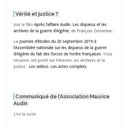
ADDER Omar
Vérité et justice ?
ADELIOUAT Vve AIT SAADA
Voir le film
Après l’affaire Audin. Les disparus et les
archives de la guerre d’Algérie
, de François Demerliac.
ADJANI Khaled
La
journée d’études du 20 septembre 2019 à
ADJAOUT
l’Assemblée nationale sur les disparus de la guerre
d’Algérie du fait des forces de l’ordre françaises
. Trois
ADNI Mohamed Akli
sessions ont porté sur l’Histoire, les Archives et la
Justice.
Les vidéos.
Les actes complets
.
ADOUL Arab *
AFLIAOU Mohamed *
Communiqué de l’Association Maurice
AGOULMINE
Audin
AGUIB Djaffar
Lire la suite
AGUIB Nouredine