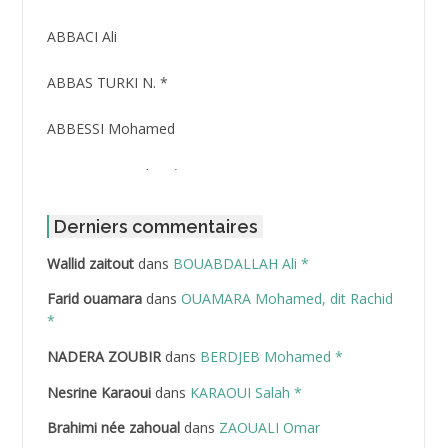
ABBACI Ali
ABBAS TURKI N. *
ABBESSI Mohamed
ABBOUR Azzedine *
ABDAT Amar
Derniers commentaires
Wallid zaitout
dans
BOUABDALLAH Ali *
ABDEDDAIM Hamid
Farid ouamara
dans
OUAMARA Mohamed, dit Rachid
ABDELAZIZ Mohamed
*
NADERA ZOUBIR
dans
BERDJEB Mohamed *
ABDELHAFID Lakhdar
Nesrine Karaoui
dans
KARAOUI Salah *
ABDELHOUHAB Haciba
Brahimi née zahoual
dans
ZAOUALI Omar