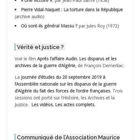
« Une victoire »
, par Jean-Paul Sartre (1958)
ADDANE
Pierre Vidal-Naquet : La torture dans la République
(archive audio)
ADDECHE Rachid
Où sont-ils général Massu ?
par Jules Roy (1972)
ADDER Omar *
Vérité et justice ?
ADELIOUAT Vve AIT SAADA
Voir le film
Après l’affaire Audin. Les disparus et les
archives de la guerre d’Algérie
, de François Demerliac.
ADJANI Khaled
La
journée d’études du 20 septembre 2019 à
ADJAOUT
l’Assemblée nationale sur les disparus de la guerre
d’Algérie du fait des forces de l’ordre françaises
. Trois
ADNI Mohamed Akli
sessions ont porté sur l’Histoire, les Archives et la
Justice.
Les vidéos.
Les actes complets
.
ADOUL Arab *
AFLIAOU Mohamed *
Communiqué de l’Association Maurice
AGOULMINE