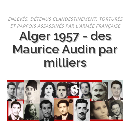
Aller
ENLEVÉS, DÉTENUS CLANDESTINEMENT, TORTURÉS
au
ET PARFOIS ASSASSINÉS PAR L’ARMÉE FRANÇAISE
contenu
Alger 1957 - des
Maurice Audin par
milliers