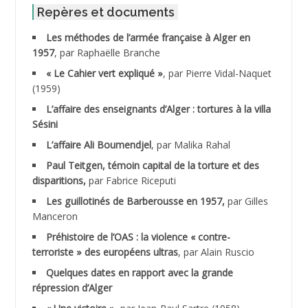
ABID Mohamed
Repères et documents
Les méthodes de l’armée française à Alger en
ABNOUN Salah
1957
, par Raphaëlle Branche
« Le Cahier vert expliqué »
, par Pierre Vidal-Naquet
ACHACHE M.*
(1959)
ACHLAF Ali
L’affaire des enseignants d’Alger : tortures à la villa
Sésini
ADALENE Tahar
L’affaire Ali Boumendjel
, par Malika Rahal
Paul Teitgen, témoin capital de la torture et des
ADALMI
disparitions,
par Fabrice Riceputi
ADANE Ramdane *
Les guillotinés de Barberousse en 1957,
par Gilles
Manceron
ADDAD
Préhistoire de l’OAS : la violence « contre-
terroriste » des européens ultras
, par Alain Ruscio
ADDALA Baghdad*
Quelques dates en rapport avec la grande
répression d’Alger
ADDALA Boualem*