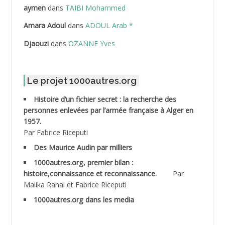
ABDELLAZIZ Mohamed Hamoud*
aymen
dans
TAIBI Mohammed
ABDELLI Mohamed
Amara Adoul
dans
ADOUL Arab *
Djaouzi
dans
OZANNE Yves
ABDELLI Mohamed *
ABDELMALEK Abdelaziz
Le projet 1000autres.org
ABDELMOUMENE Ahmed
Histoire d’un fichier secret : la recherche des
personnes enlevées par l’armée française à Alger en
ABDESMED Mohamed ben Kaddour
1957.
Par Fabrice Riceputi
ABDESSELAMI Kouider
Des Maurice Audin par milliers
1000autres.org, premier bilan :
ABDESSLEM Ahmed dit le Coiffeur
histoire,connaissance et reconnaissance.
Par
Malika Rahal et Fabrice Riceputi
ABDOUDOU
1000autres.org dans les media
ABIB Mohamed