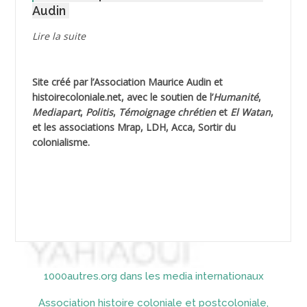
Audin
AGUIB Djaffar
Lire la suite
AGUIB Nouredine
Site créé par l’
Association Maurice Audin
et
AHLOUCHE Mabrouk *
histoirecoloniale.net
, avec le soutien de l’
Humanité
,
Mediapart
,
Politis
,
Témoignage
chrétien
et
El Watan
,
AIBLIED Ahmed
et les associations Mrap, LDH, Acca, Sortir du
colonialisme.
AIBOUD Abderrahmane *
AIBOUD Ahmed
AICH
AICHEKADRA Sid Ahmed
1000autres.org dans les media internationaux
AICI (ou AISSI) Laïd
Association histoire coloniale et postcoloniale,