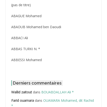
Post
(pas de titre)
ID
3416
ABAGUE Mohamed
ABAOUB Mohamed ben Daoudi
ABBACI Ali
ABBAS TURKI N. *
ABBESSI Mohamed
ABBOUR Azzedine *
ABDAT Amar
Derniers commentaires
Wallid zaitout
dans
BOUABDALLAH Ali *
ABDEDDAIM Hamid
Farid ouamara
dans
OUAMARA Mohamed, dit Rachid
ABDELAZIZ Mohamed
*