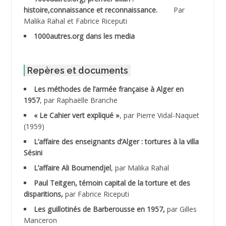
histoire,connaissance et reconnaissance.
Par
Malika Rahal et Fabrice Riceputi
ABDOUDOU
1000autres.org dans les media
ABIB Mohamed
ABID Mohamed
Repères et documents
Les méthodes de l’armée française à Alger en
ABNOUN Salah
1957
, par Raphaëlle Branche
« Le Cahier vert expliqué »
, par Pierre Vidal-Naquet
ACHACHE M.*
(1959)
ACHLAF Ali
L’affaire des enseignants d’Alger : tortures à la villa
Sésini
ADALENE Tahar
L’affaire Ali Boumendjel
, par Malika Rahal
Paul Teitgen, témoin capital de la torture et des
ADALMI
disparitions,
par Fabrice Riceputi
ADANE Ramdane *
Les guillotinés de Barberousse en 1957,
par Gilles
Manceron