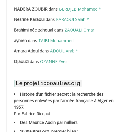
NADERA ZOUBIR
dans
BERDJEB Mohamed *
ABDELHAFID Lakhdar
Nesrine Karaoui
dans
KARAOUI Salah *
ABDELHOUHAB Haciba
Brahimi née zahoual
dans
ZAOUALI Omar
ABDELLAZIZ Mohamed Hamoud*
aymen
dans
TAIBI Mohammed
ABDELLI Mohamed
Amara Adoul
dans
ADOUL Arab *
Djaouzi
dans
OZANNE Yves
ABDELLI Mohamed *
ABDELMALEK Abdelaziz
Le projet 1000autres.org
ABDELMOUMENE Ahmed
Histoire d’un fichier secret : la recherche des
personnes enlevées par l’armée française à Alger en
ABDESMED Mohamed ben Kaddour
1957.
Par Fabrice Riceputi
ABDESSELAMI Kouider
Des Maurice Audin par milliers
1000autres.org, premier bilan :
ABDESSLEM Ahmed dit le Coiffeur