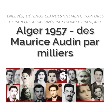
Aller
ENLEVÉS, DÉTENUS CLANDESTINEMENT, TORTURÉS
au
ET PARFOIS ASSASSINÉS PAR L’ARMÉE FRANÇAISE
contenu
Alger 1957 - des
Maurice Audin par
milliers