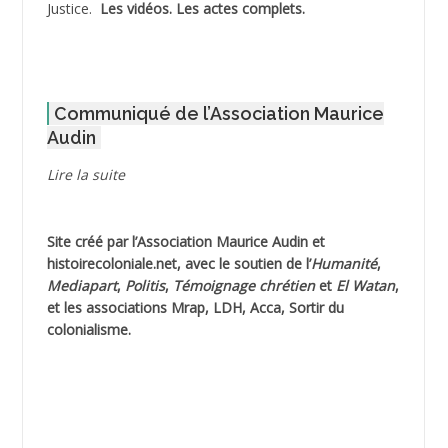
Justice.
Les vidéos.
Les actes complets
.
ADOUL Arab *
AFLIAOU Mohamed *
Communiqué de l’Association Maurice
AGOULMINE
Audin
AGUIB Djaffar
Lire la suite
AGUIB Nouredine
Site créé par l’
Association Maurice Audin
et
AHLOUCHE Mabrouk *
histoirecoloniale.net
, avec le soutien de l’
Humanité
,
Mediapart
,
Politis
,
Témoignage
chrétien
et
El Watan
,
AIBLIED Ahmed
et les associations Mrap, LDH, Acca, Sortir du
colonialisme.
AIBOUD Abderrahmane *
AIBOUD Ahmed
AICH