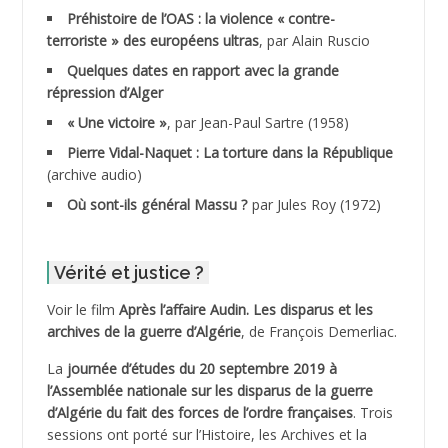
ADDAD
Préhistoire de l’OAS : la violence « contre-
terroriste » des européens ultras
, par Alain Ruscio
ADDALA Baghdad*
Quelques dates en rapport avec la grande
répression d’Alger
ADDALA Boualem*
« Une victoire »
, par Jean-Paul Sartre (1958)
ADDANE
Pierre Vidal-Naquet : La torture dans la République
(archive audio)
ADDECHE Rachid
Où sont-ils général Massu ?
par Jules Roy (1972)
ADDER Omar *
Vérité et justice ?
ADELIOUAT Vve AIT SAADA
Voir le film
Après l’affaire Audin. Les disparus et les
archives de la guerre d’Algérie
, de François Demerliac.
ADJANI Khaled
La
journée d’études du 20 septembre 2019 à
ADJAOUT
l’Assemblée nationale sur les disparus de la guerre
d’Algérie du fait des forces de l’ordre françaises
. Trois
ADNI Mohamed Akli
sessions ont porté sur l’Histoire, les Archives et la