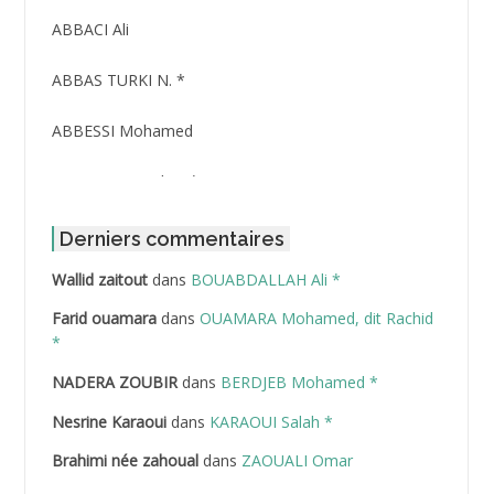
ABBACI Ali
ABBAS TURKI N. *
ABBESSI Mohamed
ABBOUR Azzedine *
ABDAT Amar
Derniers commentaires
Wallid zaitout
dans
BOUABDALLAH Ali *
ABDEDDAIM Hamid
Farid ouamara
dans
OUAMARA Mohamed, dit Rachid
ABDELAZIZ Mohamed
*
NADERA ZOUBIR
dans
BERDJEB Mohamed *
ABDELHAFID Lakhdar
Nesrine Karaoui
dans
KARAOUI Salah *
ABDELHOUHAB Haciba
Brahimi née zahoual
dans
ZAOUALI Omar
ABDELLAZIZ Mohamed Hamoud*