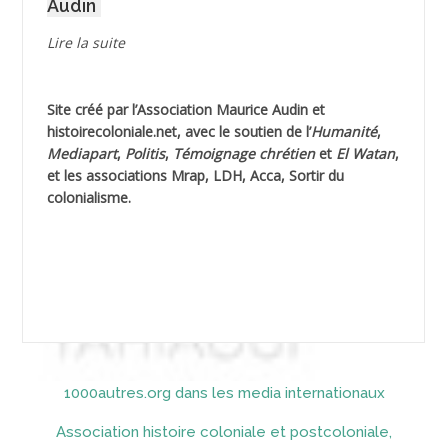
Audin
AGUIB Djaffar
Lire la suite
AGUIB Nouredine
Site créé par l’
Association Maurice Audin
et
AHLOUCHE Mabrouk *
histoirecoloniale.net
, avec le soutien de l’
Humanité
,
Mediapart
,
Politis
,
Témoignage
chrétien
et
El Watan
,
AIBLIED Ahmed
et les associations Mrap, LDH, Acca, Sortir du
colonialisme.
AIBOUD Abderrahmane *
AIBOUD Ahmed
AICH
AICHEKADRA Sid Ahmed
1000autres.org dans les media internationaux
AICI (ou AISSI) Laïd
Association histoire coloniale et postcoloniale,
AIDI