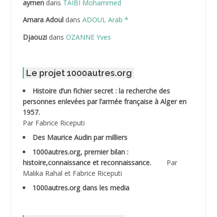
aymen
dans
TAIBI Mohammed
ABDELLI Mohamed
Amara Adoul
dans
ADOUL Arab *
Djaouzi
dans
OZANNE Yves
ABDELLI Mohamed *
ABDELMALEK Abdelaziz
Le projet 1000autres.org
ABDELMOUMENE Ahmed
Histoire d’un fichier secret : la recherche des
personnes enlevées par l’armée française à Alger en
ABDESMED Mohamed ben Kaddour
1957.
Par Fabrice Riceputi
ABDESSELAMI Kouider
Des Maurice Audin par milliers
1000autres.org, premier bilan :
ABDESSLEM Ahmed dit le Coiffeur
histoire,connaissance et reconnaissance.
Par
Malika Rahal et Fabrice Riceputi
ABDOUDOU
1000autres.org dans les media
ABIB Mohamed