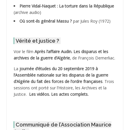
ADDANE
Pierre Vidal-Naquet : La torture dans la République
(archive audio)
ADDECHE Rachid
Où sont-ils général Massu ?
par Jules Roy (1972)
ADDER Omar *
Vérité et justice ?
ADELIOUAT Vve AIT SAADA
Voir le film
Après l’affaire Audin. Les disparus et les
archives de la guerre d’Algérie
, de François Demerliac.
ADJANI Khaled
La
journée d’études du 20 septembre 2019 à
ADJAOUT
l’Assemblée nationale sur les disparus de la guerre
d’Algérie du fait des forces de l’ordre françaises
. Trois
ADNI Mohamed Akli
sessions ont porté sur l’Histoire, les Archives et la
Justice.
Les vidéos.
Les actes complets
.
ADOUL Arab *
AFLIAOU Mohamed *
Communiqué de l’Association Maurice
AGOULMINE