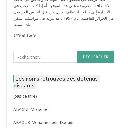
الاختطاف المعروضة على هذا الموقع ، أو إذا كنت ترغب في
الإشارة إلى حالات اختطاف أخرى من قبل الجيش الفرنسي
في الجزائر العاصمة عام 1957 ، فلا تتردد في مراسلتنا. شكرا
لك مسبقا.
Lire la suite
Rechercher :
Les noms retrouvés des détenus-
disparus
Post
(pas de titre)
ID
3416
ABAGUE Mohamed
ABAOUB Mohamed ben Daoudi