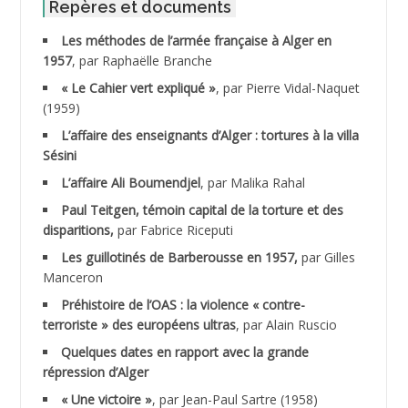
ABID Mohamed
Repères et documents
Les méthodes de l’armée française à Alger en
ABNOUN Salah *
1957
, par Raphaëlle Branche
« Le Cahier vert expliqué »
, par Pierre Vidal-Naquet
ACHACHE M.*
(1959)
ACHLAF Ali
L’affaire des enseignants d’Alger : tortures à la villa
Sésini
ADALENE Tahar
L’affaire Ali Boumendjel
, par Malika Rahal
Paul Teitgen, témoin capital de la torture et des
ADALMI
disparitions,
par Fabrice Riceputi
ADANE Ramdane *
Les guillotinés de Barberousse en 1957,
par Gilles
Manceron
ADDAD
Préhistoire de l’OAS : la violence « contre-
terroriste » des européens ultras
, par Alain Ruscio
ADDALA Baghdad*
Quelques dates en rapport avec la grande
répression d’Alger
ADDALA Boualem*
« Une victoire »
, par Jean-Paul Sartre (1958)