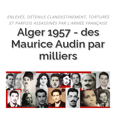
Aller
ENLEVÉS, DÉTENUS CLANDESTINEMENT, TORTURÉS
au
ET PARFOIS ASSASSINÉS PAR L’ARMÉE FRANÇAISE
contenu
Alger 1957 - des
Maurice Audin par
milliers