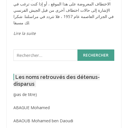
الاختطاف المعروضة على هذا الموقع ، أو إذا كنت ترغب في
الإشارة إلى حالات اختطاف أخرى من قبل الجيش الفرنسي
في الجزائر العاصمة عام 1957 ، فلا تتردد في مراسلتنا. شكرا
لك مسبقا.
Lire la suite
Rechercher :
Les noms retrouvés des détenus-
disparus
Post
(pas de titre)
ID
3416
ABAGUE Mohamed
ABAOUB Mohamed ben Daoudi