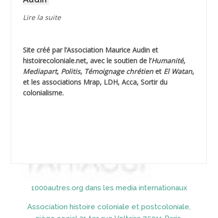
AGUIB Djaffar
Lire la suite
AGUIB Nouredine
Site créé par l’
Association Maurice Audin
et
AHLOUCHE Mabrouk *
histoirecoloniale.net
, avec le soutien de l’
Humanité
,
Mediapart
,
Politis
,
Témoignage
chrétien
et
El Watan
,
AIBLIED Ahmed
et les associations Mrap, LDH, Acca, Sortir du
colonialisme.
AIBOUD Abderrahmane *
AIBOUD Ahmed
AICH
AICHEKADRA Sid Ahmed
1000autres.org dans les media internationaux
AICI (ou AISSI) Laïd
Association histoire coloniale et postcoloniale,
AIDI