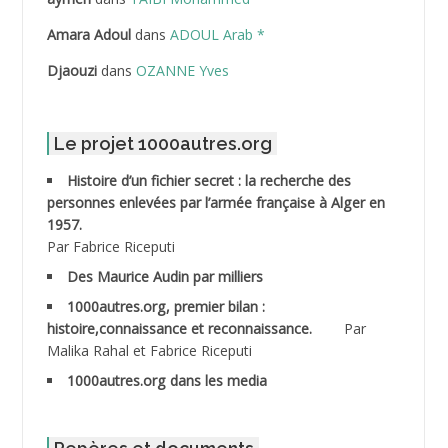
ABDELLI Mohamed
Amara Adoul
dans
ADOUL Arab *
Djaouzi
dans
OZANNE Yves
ABDELLI Mohamed *
ABDELMALEK Abdelaziz
Le projet 1000autres.org
ABDELMOUMENE Ahmed
Histoire d’un fichier secret : la recherche des
personnes enlevées par l’armée française à Alger en
ABDESMED Mohamed ben Kaddour
1957.
Par Fabrice Riceputi
ABDESSELAMI Kouider
Des Maurice Audin par milliers
1000autres.org, premier bilan :
ABDESSLEM Ahmed dit le Coiffeur
histoire,connaissance et reconnaissance.
Par
Malika Rahal et Fabrice Riceputi
ABDOUDOU
1000autres.org dans les media
ABIB Mohamed
ABID Mohamed