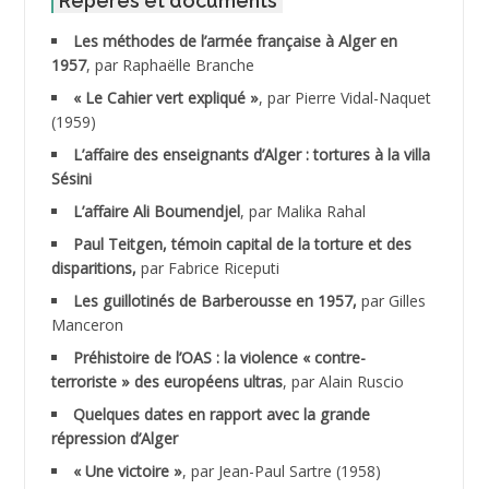
Repères et documents
Les méthodes de l’armée française à Alger en
ABNOUN Salah
1957
, par Raphaëlle Branche
« Le Cahier vert expliqué »
, par Pierre Vidal-Naquet
ACHACHE M.*
(1959)
ACHLAF Ali
L’affaire des enseignants d’Alger : tortures à la villa
Sésini
ADALENE Tahar
L’affaire Ali Boumendjel
, par Malika Rahal
Paul Teitgen, témoin capital de la torture et des
ADALMI
disparitions,
par Fabrice Riceputi
ADANE Ramdane *
Les guillotinés de Barberousse en 1957,
par Gilles
Manceron
ADDAD
Préhistoire de l’OAS : la violence « contre-
terroriste » des européens ultras
, par Alain Ruscio
ADDALA Baghdad*
Quelques dates en rapport avec la grande
répression d’Alger
ADDALA Boualem*
« Une victoire »
, par Jean-Paul Sartre (1958)