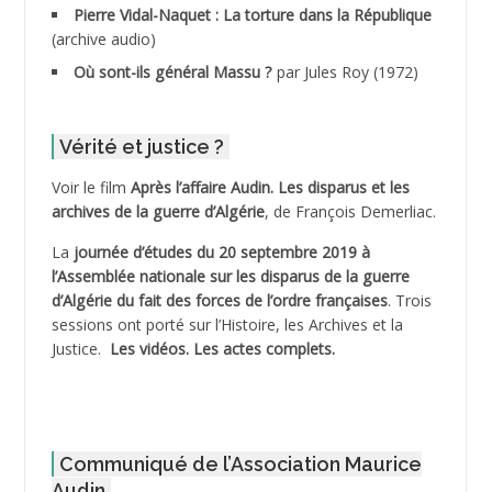
ADDANE
Pierre Vidal-Naquet : La torture dans la République
(archive audio)
ADDECHE Rachid
Où sont-ils général Massu ?
par Jules Roy (1972)
ADDER Omar
Vérité et justice ?
ADELIOUAT Vve AIT SAADA
Voir le film
Après l’affaire Audin. Les disparus et les
archives de la guerre d’Algérie
, de François Demerliac.
ADJANI Khaled
La
journée d’études du 20 septembre 2019 à
ADJAOUT
l’Assemblée nationale sur les disparus de la guerre
d’Algérie du fait des forces de l’ordre françaises
. Trois
ADNI Mohamed Akli
sessions ont porté sur l’Histoire, les Archives et la
Justice.
Les vidéos.
Les actes complets
.
ADOUL Arab *
AFLIAOU Mohamed *
Communiqué de l’Association Maurice
AGOULMINE
Audin