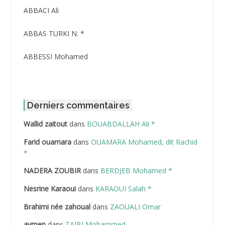
ABBACI Ali
ABBAS TURKI N. *
ABBESSI Mohamed
ABBOUR Azzedine *
ABDAT Amar
Derniers commentaires
Wallid zaitout
dans
BOUABDALLAH Ali *
ABDEDDAIM Hamid
Farid ouamara
dans
OUAMARA Mohamed, dit Rachid
ABDELAZIZ Mohamed
*
NADERA ZOUBIR
dans
BERDJEB Mohamed *
ABDELHAFID Lakhdar
Nesrine Karaoui
dans
KARAOUI Salah *
ABDELHOUHAB Haciba
Brahimi née zahoual
dans
ZAOUALI Omar
ABDELLAZIZ Mohamed Hamoud*
aymen
dans
TAIBI Mohammed