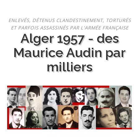
Aller
ENLEVÉS, DÉTENUS CLANDESTINEMENT, TORTURÉS
au
ET PARFOIS ASSASSINÉS PAR L’ARMÉE FRANÇAISE
contenu
Alger 1957 - des
Maurice Audin par
milliers