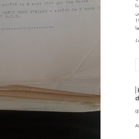
ا
ن
لعاصمة عام 1957
Li
R
d
(
A