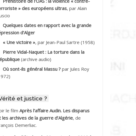
Préhistoire de l’OAS : la violence « contre-
DDALA Baghdad*
erroriste » des européens ultras
, par Alain
uscio
DDALA Boualem*
Quelques dates en rapport avec la grande
DDANE
épression d’Alger
« Une victoire »
, par Jean-Paul Sartre (1958)
DDECHE Rachid
Pierre Vidal-Naquet : La torture dans la
épublique
(archive audio)
DDER Omar
Où sont-ils général Massu ?
par Jules Roy
DELIOUAT Vve AIT SAADA
1972)
DJANI Khaled
Vérité et justice ?
DJAOUT
oir le film
Après l’affaire Audin. Les disparus
DNI Mohamed Akli
t les archives de la guerre d’Algérie
, de
rançois Demerliac.
DOUL Arab *