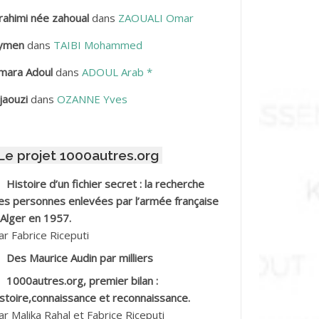
rahimi née zahoual
dans
ZAOUALI Omar
BDELLAZIZ Mohamed Hamoud*
ymen
dans
TAIBI Mohammed
BDELLI Mohamed
mara Adoul
dans
ADOUL Arab *
BDELLI Mohamed *
jaouzi
dans
OZANNE Yves
BDELMALEK Abdelaziz
Le projet 1000autres.org
BDELMOUMENE Ahmed
Histoire d’un fichier secret : la recherche
BDESMED Mohamed ben Kaddour
es personnes enlevées par l’armée française
 Alger en 1957.
BDESSELAMI Kouider
ar Fabrice Riceputi
Des Maurice Audin par milliers
BDESSLEM Ahmed dit le Coiffeur
1000autres.org, premier bilan :
istoire,connaissance et reconnaissance.
BDOUDOU
ar Malika Rahal et Fabrice Riceputi