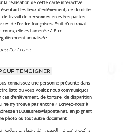
ur la réalisation de cette carte interactive
résentant les lieux d’enlèvement, de domicile
t de travail de personnes enlevées par les
orces de l’ordre françaises. Fruit d’un travail
n cours, elle est amenée à être
égulièrement actualisée.
onsulter la carte
POUR TEMOIGNER
ous connaissez une personne présente dans
otre liste ou vous voulez nous communiquer
n cas d’enlèvement, de torture, de disparition
ui ne s’y trouve pas encore ? Ecrivez-nous à
’adresse 1000autres@laposte.net, en joignant
ne photo ou tout autre document.
إذا كنت ترغب في الحصول على شهادات وملاحق ف