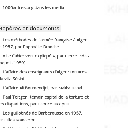
BIB Mohamed
1000autres.org dans les media
BID Mohamed
Repères et documents
BNOUN Salah
Les méthodes de l’armée française à Alger
n 1957
, par Raphaëlle Branche
CHACHE M.*
« Le Cahier vert expliqué »
, par Pierre Vidal-
CHLAF Ali
aquet (1959)
L’affaire des enseignants d’Alger : tortures
DALENE Tahar
la villa Sésini
L’affaire Ali Boumendjel
, par Malika Rahal
DALMI
Paul Teitgen, témoin capital de la torture et
DANE Ramdane *
es disparitions,
par Fabrice Riceputi
Les guillotinés de Barberousse en 1957,
DDAD
ar Gilles Manceron