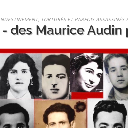
NDESTINEMENT, TORTURÉS ET PARFOIS ASSASSINÉS 
 - des Maurice Audin p