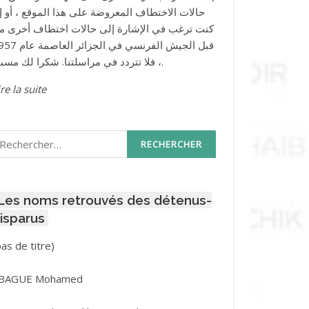
حالات الاختطاف المعروضة على هذا الموقع ، أو إذ
كنت ترغب في الإشارة إلى حالات اختطاف أخرى م
قبل الجيش الفرنسي في الجزائر ا
، فلا تتردد في مراسلتنا. شكرا لك مسبقا.
re la suite
echercher :
Les noms retrouvés des détenus-
isparus
Post
pas de titre)
ID
3416
BAGUE Mohamed