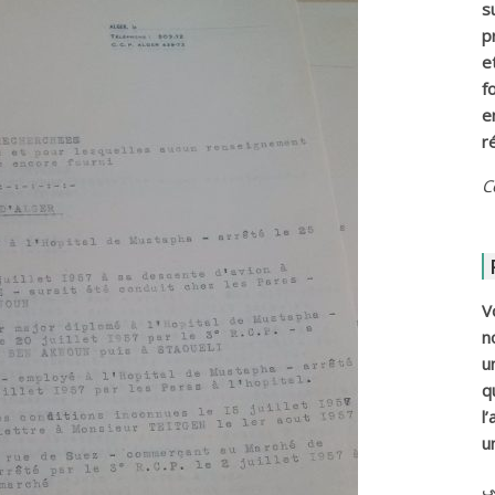
s
p
e
f
e
r
C
V
n
u
q
l
u
ي