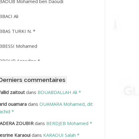
BAOUB Mohamed ben Daoudi
BBACI Ali
BBAS TURKI N. *
BBESSI Mohamed
BBOUR Azzedine *
BDAT Amar
Derniers commentaires
BDEDDAIM Hamid
allid zaitout
dans
BOUABDALLAH Ali *
arid ouamara
dans
OUAMARA Mohamed, dit
BDELAZIZ Mohamed
achid *
BDELHAFID Lakhdar
ADERA ZOUBIR
dans
BERDJEB Mohamed *
esrine Karaoui
dans
KARAOUI Salah *
BDELHOUHAB Haciba