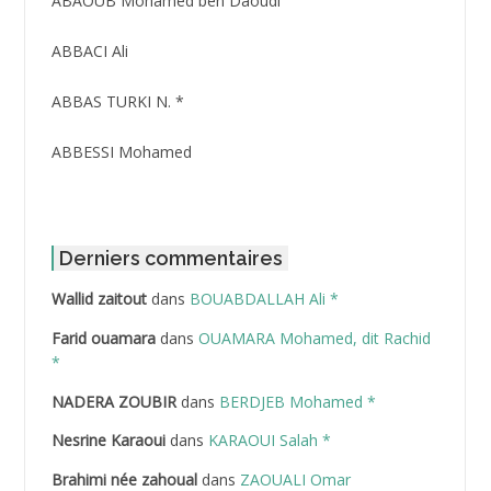
ABAOUB Mohamed ben Daoudi
ABBACI Ali
ABBAS TURKI N. *
ABBESSI Mohamed
ABBOUR Azzedine *
ABDAT Amar
Derniers commentaires
Wallid zaitout
dans
BOUABDALLAH Ali *
ABDEDDAIM Hamid
Farid ouamara
dans
OUAMARA Mohamed, dit Rachid
ABDELAZIZ Mohamed
*
NADERA ZOUBIR
dans
BERDJEB Mohamed *
ABDELHAFID Lakhdar
Nesrine Karaoui
dans
KARAOUI Salah *
ABDELHOUHAB Haciba
Brahimi née zahoual
dans
ZAOUALI Omar