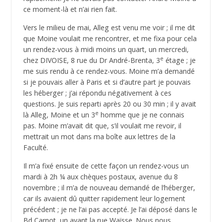
ce moment-là et n’ai rien fait.
Vers le milieu de mai, Alleg est venu me voir ; il me dit
que Moine voulait me rencontrer, et me fixa pour cela
un rendez-vous à midi moins un quart, un mercredi,
e
chez DIVOISE, 8 rue du Dr André-Brenta, 3
étage ; je
me suis rendu à ce rendez-vous. Moine m’a demandé
si je pouvais aller à Paris et si d’autre part je pouvais
les héberger ; j’ai répondu négativement à ces
questions. Je suis reparti après 20 ou 30 min ; il y avait
e
là Alleg, Moine et un 3
homme que je ne connais
pas. Moine m’avait dit que, s’il voulait me revoir, il
mettrait un mot dans ma boîte aux lettres de la
Faculté.
Il m’a fixé ensuite de cette façon un rendez-vous un
mardi à 2h ¼ aux chèques postaux, avenue du 8
novembre ; il m’a de nouveau demandé de l’héberger,
car ils avaient dû quitter rapidement leur logement
précédent ; je ne l’ai pas accepté. Je l’ai déposé dans le
Bd Carnot, un avant la rue Waïsse. Nous nous