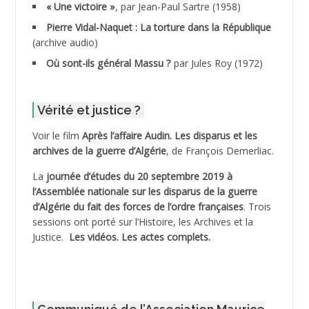
« Une victoire »
, par Jean-Paul Sartre (1958)
ADDANE
Pierre Vidal-Naquet : La torture dans la République
(archive audio)
ADDECHE Rachid
Où sont-ils général Massu ?
par Jules Roy (1972)
ADDER Omar
Vérité et justice ?
ADELIOUAT Vve AIT SAADA
Voir le film
Après l’affaire Audin. Les disparus et les
archives de la guerre d’Algérie
, de François Demerliac.
ADJANI Khaled
La
journée d’études du 20 septembre 2019 à
ADJAOUT
l’Assemblée nationale sur les disparus de la guerre
d’Algérie du fait des forces de l’ordre françaises
. Trois
ADNI Mohamed Akli
sessions ont porté sur l’Histoire, les Archives et la
Justice.
Les vidéos.
Les actes complets
.
ADOUL Arab *
AFLIAOU Mohamed *