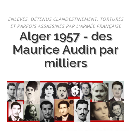
Aller
ENLEVÉS, DÉTENUS CLANDESTINEMENT, TORTURÉS
au
ET PARFOIS ASSASSINÉS PAR L’ARMÉE FRANÇAISE
contenu
Alger 1957 - des
Maurice Audin par
milliers