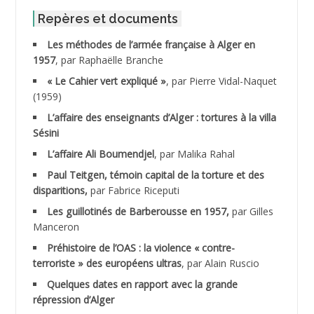
ABID Mohamed
Repères et documents
Les méthodes de l’armée française à Alger en
ABNOUN Salah
1957
, par Raphaëlle Branche
« Le Cahier vert expliqué »
, par Pierre Vidal-Naquet
ACHACHE M.*
(1959)
ACHLAF Ali
L’affaire des enseignants d’Alger : tortures à la villa
Sésini
ADALENE Tahar
L’affaire Ali Boumendjel
, par Malika Rahal
Paul Teitgen, témoin capital de la torture et des
ADALMI
disparitions,
par Fabrice Riceputi
ADANE Ramdane *
Les guillotinés de Barberousse en 1957,
par Gilles
Manceron
ADDAD
Préhistoire de l’OAS : la violence « contre-
terroriste » des européens ultras
, par Alain Ruscio
ADDALA Baghdad*
Quelques dates en rapport avec la grande
répression d’Alger
ADDALA Boualem*