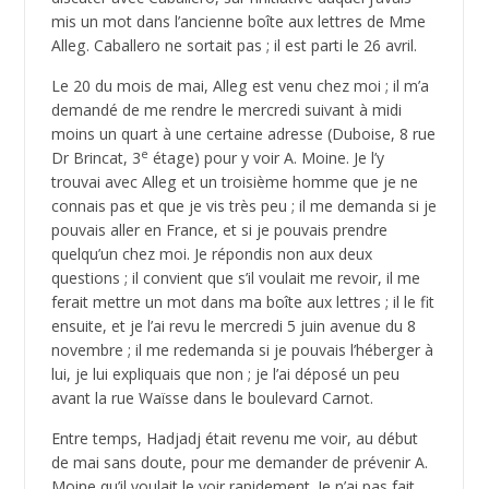
mis un mot dans l’ancienne boîte aux lettres de Mme
Alleg. Caballero ne sortait pas ; il est parti le 26 avril.
Le 20 du mois de mai, Alleg est venu chez moi ; il m’a
demandé de me rendre le mercredi suivant à midi
moins un quart à une certaine adresse (Duboise, 8 rue
e
Dr Brincat, 3
étage) pour y voir A. Moine. Je l’y
trouvai avec Alleg et un troisième homme que je ne
connais pas et que je vis très peu ; il me demanda si je
pouvais aller en France, et si je pouvais prendre
quelqu’un chez moi. Je répondis non aux deux
questions ; il convient que s’il voulait me revoir, il me
ferait mettre un mot dans ma boîte aux lettres ; il le fit
ensuite, et je l’ai revu le mercredi 5 juin avenue du 8
novembre ; il me redemanda si je pouvais l’héberger à
lui, je lui expliquais que non ; je l’ai déposé un peu
avant la rue Waïsse dans le boulevard Carnot.
Entre temps, Hadjadj était revenu me voir, au début
de mai sans doute, pour me demander de prévenir A.
Moine qu’il voulait le voir rapidement. Je n’ai pas fait