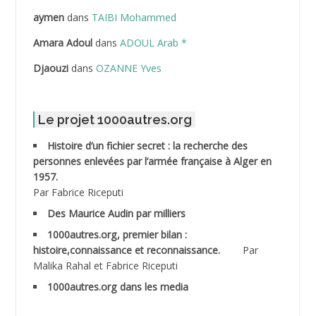
ABDELLAZIZ Mohamed Hamoud*
aymen
dans
TAIBI Mohammed
ABDELLI Mohamed
Amara Adoul
dans
ADOUL Arab *
Djaouzi
dans
OZANNE Yves
ABDELLI Mohamed *
ABDELMALEK Abdelaziz
Le projet 1000autres.org
ABDELMOUMENE Ahmed
Histoire d’un fichier secret : la recherche des
personnes enlevées par l’armée française à Alger en
ABDESMED Mohamed ben Kaddour
1957.
Par Fabrice Riceputi
ABDESSELAMI Kouider
Des Maurice Audin par milliers
1000autres.org, premier bilan :
ABDESSLEM Ahmed dit le Coiffeur
histoire,connaissance et reconnaissance.
Par
Malika Rahal et Fabrice Riceputi
ABDOUDOU
1000autres.org dans les media
ABIB Mohamed