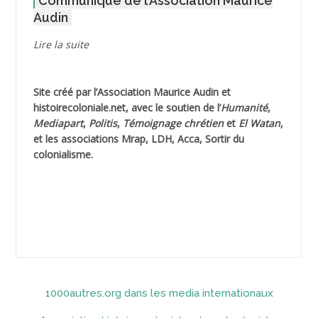
Communiqué de l’Association Maurice
AGOULMINE
Audin
AGUIB Djaffar
Lire la suite
AGUIB Nouredine
Site créé par l’
Association Maurice Audin
et
AHLOUCHE Mabrouk *
histoirecoloniale.net
, avec le soutien de l’
Humanité
,
Mediapart
,
Politis
,
Témoignage
chrétien
et
El Watan
,
AIBLIED Ahmed
et les associations Mrap, LDH, Acca, Sortir du
colonialisme.
AIBOUD Abderrahmane *
AIBOUD Ahmed
AICH
AICHEKADRA Sid Ahmed
1000autres.org dans les media internationaux
AICI (ou AISSI) Laïd