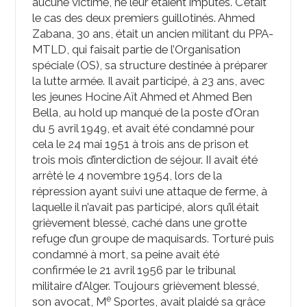
aucune victime, ne leur étaient imputés. C’était
le cas des deux premiers guillotinés. Ahmed
Zabana, 30 ans, était un ancien militant du PPA-
MTLD, qui faisait partie de l’Organisation
spéciale (OS), sa structure destinée à préparer
la lutte armée. Il avait participé, à 23 ans, avec
les jeunes Hocine Aït Ahmed et Ahmed Ben
Bella, au hold up manqué de la poste d’Oran
du 5 avril 1949, et avait été condamné pour
cela le 24 mai 1951 à trois ans de prison et
trois mois d’interdiction de séjour. II avait été
arrêté le 4 novembre 1954, lors de la
répression ayant suivi une attaque de ferme, à
laquelle il n’avait pas participé, alors qu’il était
grièvement blessé, caché dans une grotte
refuge d’un groupe de maquisards. Torturé puis
condamné à mort, sa peine avait été
confirmée le 21 avril 1956 par le tribunal
militaire d’Alger. Toujours grièvement blessé,
e
son avocat, M
Sportes, avait plaidé sa grâce