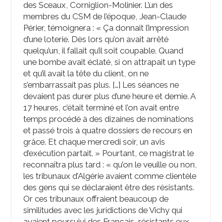
des Sceaux, Corniglion-Molinier. L’un des
membres du CSM de l’époque, Jean-Claude
Périer, témoignera : « Ça donnait l’impression
d’une loterie. Dès lors qu’on avait arrêté
quelqu’un, il fallait qu’il soit coupable. Quand
une bombe avait éclaté, si on attrapait un type
et qu’il avait la tête du client, on ne
s’embarrassait pas plus. […] Les séances ne
devaient pas durer plus d’une heure et demie. A
17 heures, c’était terminé et l’on avait entre
temps procédé à des dizaines de nominations
et passé trois à quatre dossiers de recours en
grâce. Et chaque mercredi soir, un avis
d’exécution partait. » Pourtant, ce magistrat le
reconnaîtra plus tard : « qu’on le veuille ou non,
les tribunaux d’Algérie avaient comme clientèle
des gens qui se déclaraient être des résistants.
Or ces tribunaux offraient beaucoup de
similitudes avec les juridictions de Vichy qui
avaient poursuivi des Français, résistants eux