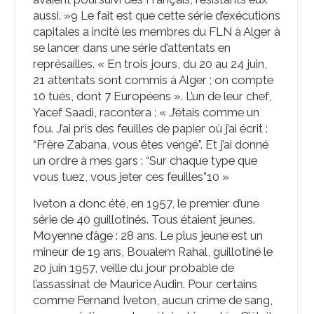
aussi. »
9
Le fait est que cette série d’exécutions
capitales a incité les membres du FLN à Alger à
se lancer dans une série d’attentats en
représailles. « En trois jours, du 20 au 24 juin,
21 attentats sont commis à Alger ; on compte
10 tués, dont 7 Européens ». L’un de leur chef,
Yacef Saadi, racontera : « J’étais comme un
fou. J’ai pris des feuilles de papier où j’ai écrit :
“Frère Zabana, vous êtes vengé”. Et j’ai donné
un ordre à mes gars : “Sur chaque type que
vous tuez, vous jeter ces feuilles”
10
»
Iveton a donc été, en 1957, le premier d’une
série de 40 guillotinés. Tous étaient jeunes.
Moyenne d’âge : 28 ans. Le plus jeune est un
mineur de 19 ans, Boualem Rahal, guillotiné le
20 juin 1957, veille du jour probable de
l’assassinat de Maurice Audin. Pour certains
comme Fernand Iveton, aucun crime de sang,