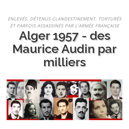
Aller
ENLEVÉS, DÉTENUS CLANDESTINEMENT, TORTURÉS
au
ET PARFOIS ASSASSINÉS PAR L’ARMÉE FRANÇAISE
contenu
Alger 1957 - des
Maurice Audin par
milliers