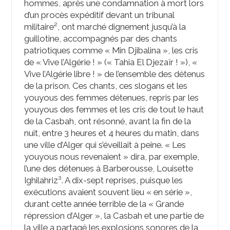
hommes, après une condamnation à mort lors
d’un procès expéditif devant un tribunal
militaire², ont marché dignement jusqu’à la
guillotine, accompagnés par des chants
patriotiques comme « Min Djibalina », les cris
de « Vive l’Algérie ! » (« Tahia El Djezaïr ! »), «
Vive l’Algérie libre ! » de l’ensemble des détenus
de la prison. Ces chants, ces slogans et les
youyous des femmes détenues, repris par les
youyous des femmes et les cris de tout le haut
de la Casbah, ont résonné, avant la fin de la
nuit, entre 3 heures et 4 heures du matin, dans
une ville d’Alger qui s’éveillait à peine. « Les
youyous nous revenaient » dira, par exemple,
l’une des détenues à Barberousse, Louisette
Ighilahriz³. A dix-sept reprises, puisque les
exécutions avaient souvent lieu « en série »,
durant cette année terrible de la « Grande
répression d’Alger », la Casbah et une partie de
la ville a partagé les explosions sonores de la