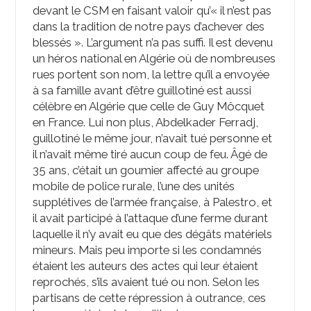
devant le CSM en faisant valoir qu’« il n’est pas
dans la tradition de notre pays d’achever des
blessés ». L’argument n’a pas suffi. Il est devenu
un héros national en Algérie où de nombreuses
rues portent son nom, la lettre qu’il a envoyée
à sa famille avant d’être guillotiné est aussi
célèbre en Algérie que celle de Guy Môcquet
en France. Lui non plus, Abdelkader Ferradj,
guillotiné le même jour, n’avait tué personne et
il n’avait même tiré aucun coup de feu. Âgé de
35 ans, c’était un goumier affecté au groupe
mobile de police rurale, l’une des unités
supplétives de l’armée française, à Palestro, et
il avait participé à l’attaque d’une ferme durant
laquelle il n’y avait eu que des dégâts matériels
mineurs. Mais peu importe si les condamnés
étaient les auteurs des actes qui leur étaient
reprochés, s’ils avaient tué ou non. Selon les
partisans de cette répression à outrance, ces