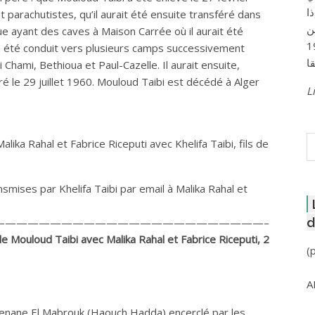
ا
parachutistes, qu’il aurait été ensuite transféré dans
ن
ue ayant des caves à Maison Carrée où il aurait été
لعاصمة عام 1957
e a été conduit vers plusieurs camps successivement
hami, Bethioua et Paul-Cazelle. Il aurait ensuite,
é le 29 juillet 1960. Mouloud Taibi est décédé à Alger
Li
R
ika Rahal et Fabrice Riceputi avec Khelifa Taibi, fils de
nsmises par Khelifa Taibi par email à Malika Rahal et
d
————————————————————————–
e Mouloud Taibi avec Malika Rahal et Fabrice Riceputi, 2
(
A
jenane El Mabrouk (Haouch Hadda) encerclé par les