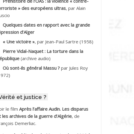
Préhistoire de l’OAS : la violence « contre-
DDALA Baghdad*
erroriste » des européens ultras
, par Alain
uscio
DDALA Boualem*
Quelques dates en rapport avec la grande
DDANE
épression d’Alger
« Une victoire »
, par Jean-Paul Sartre (1958)
DDECHE Rachid
Pierre Vidal-Naquet : La torture dans la
épublique
(archive audio)
DDER Omar
Où sont-ils général Massu ?
par Jules Roy
DELIOUAT Vve AIT SAADA
1972)
DJANI Khaled
Vérité et justice ?
DJAOUT
oir le film
Après l’affaire Audin. Les disparus
DNI Mohamed Akli
t les archives de la guerre d’Algérie
, de
rançois Demerliac.
DOUL Arab *