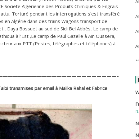
A
PCE Société Algérienne des Produits Chimiques & Engrais
ttu, Torturé pendant les interrogations s’est transféré
A
les en Algérie dans des trains Wagons transport de
t , Daya Bossuet au sud de Sidi Bel Abbès, Le camp de
A
ethioua à l’Est ,Le camp de Paul Gazelle à Aïn Oussera,
é facteur aux PTT (Postes, télégraphes et téléphones) à
A
A
————————————————————————–
A
Taibi transmises par email à Malika Rahal et Fabrice
A
W
F
A
R
A
N
N
A