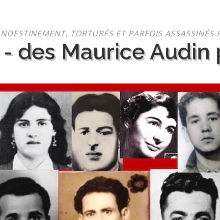
NDESTINEMENT, TORTURÉS ET PARFOIS ASSASSINÉS 
 - des Maurice Audin p