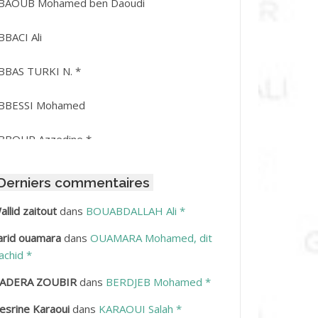
BAOUB Mohamed ben Daoudi
BBACI Ali
BBAS TURKI N. *
BBESSI Mohamed
BBOUR Azzedine *
BDAT Amar
Derniers commentaires
BDEDDAIM Hamid
allid zaitout
dans
BOUABDALLAH Ali *
arid ouamara
dans
OUAMARA Mohamed, dit
BDELAZIZ Mohamed
achid *
BDELHAFID Lakhdar
ADERA ZOUBIR
dans
BERDJEB Mohamed *
esrine Karaoui
dans
KARAOUI Salah *
BDELHOUHAB Haciba