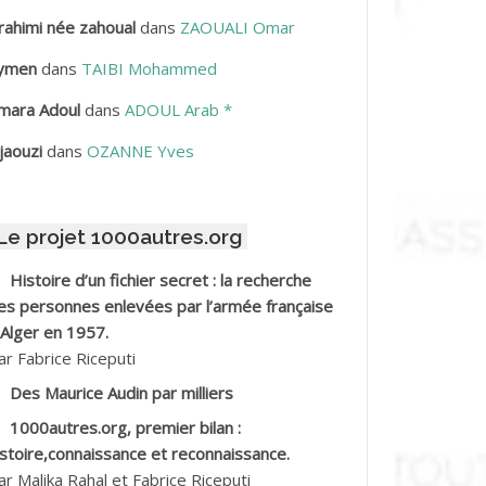
rahimi née zahoual
dans
ZAOUALI Omar
BDELLAZIZ Mohamed Hamoud*
ymen
dans
TAIBI Mohammed
BDELLI Mohamed
mara Adoul
dans
ADOUL Arab *
BDELLI Mohamed *
jaouzi
dans
OZANNE Yves
BDELMALEK Abdelaziz
Le projet 1000autres.org
BDELMOUMENE Ahmed
Histoire d’un fichier secret : la recherche
BDESMED Mohamed ben Kaddour
es personnes enlevées par l’armée française
 Alger en 1957.
BDESSELAMI Kouider
ar Fabrice Riceputi
Des Maurice Audin par milliers
BDESSLEM Ahmed dit le Coiffeur
1000autres.org, premier bilan :
istoire,connaissance et reconnaissance.
BDOUDOU
ar Malika Rahal et Fabrice Riceputi