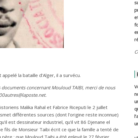
s
p
e
f
e
r
C
appelé la bataille d’Alger, il a survécu.
V
es documents concernant Mouloud TAIBI, merci de nous
n
000autres@laposte.net.
u
oriens Malika Rahal et Fabrice Riceputi le 2 juillet
q
ansmet différentes sources (dont l’origine reste inconnue)
l
u’il est dessinateur industriel, qu’il vit 86 Djenane el
u
ils de Monsieur Taibi écrit ce que la famille a tenté de
ي
père : que Mouloud Taibi a été enlevé le 27 février