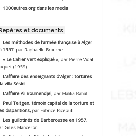
BIB Mohamed
1000autres.org dans les media
BID Mohamed
Repères et documents
BNOUN Salah
Les méthodes de l’armée française à Alger
n 1957
, par Raphaëlle Branche
CHACHE M.*
« Le Cahier vert expliqué »
, par Pierre Vidal-
CHLAF Ali
aquet (1959)
L’affaire des enseignants d’Alger : tortures
DALENE Tahar
la villa Sésini
L’affaire Ali Boumendjel
, par Malika Rahal
DALMI
Paul Teitgen, témoin capital de la torture et
DANE Ramdane *
es disparitions,
par Fabrice Riceputi
Les guillotinés de Barberousse en 1957,
DDAD
ar Gilles Manceron