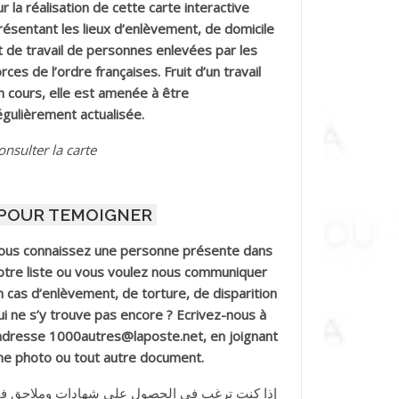
ur la réalisation de cette carte interactive
résentant les lieux d’enlèvement, de domicile
t de travail de personnes enlevées par les
orces de l’ordre françaises. Fruit d’un travail
n cours, elle est amenée à être
égulièrement actualisée.
onsulter la carte
POUR TEMOIGNER
ous connaissez une personne présente dans
otre liste ou vous voulez nous communiquer
n cas d’enlèvement, de torture, de disparition
ui ne s’y trouve pas encore ? Ecrivez-nous à
’adresse 1000autres@laposte.net, en joignant
ne photo ou tout autre document.
إذا كنت ترغب في الحصول على شهادات وملاحق ف