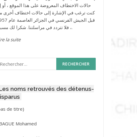
حالات الاختطاف المعروضة على هذا الموقع ، أو إذ
كنت ترغب في الإشارة إلى حالات اختطاف أخرى م
قبل الجيش الفرنسي في الجزائر ا
، فلا تتردد في مراسلتنا. شكرا لك مسبقا.
re la suite
echercher :
Les noms retrouvés des détenus-
isparus
Post
pas de titre)
ID
3416
BAGUE Mohamed