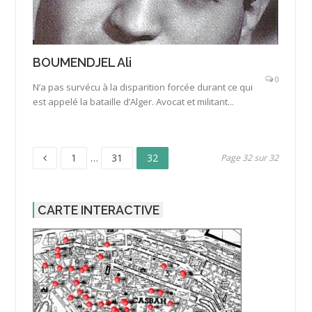
BOUMENDJEL Ali
0
N’a pas survécu à la disparition forcée durant ce qui
est appelé la bataille d’Alger. Avocat et militant...
Page
Page
Page
Pagination
1
…
31
32
Page 32 sur 32
des
CARTE INTERACTIVE
publications