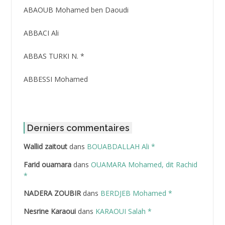
ABAOUB Mohamed ben Daoudi
ABBACI Ali
ABBAS TURKI N. *
ABBESSI Mohamed
ABBOUR Azzedine *
ABDAT Amar
Derniers commentaires
Wallid zaitout
dans
BOUABDALLAH Ali *
ABDEDDAIM Hamid
Farid ouamara
dans
OUAMARA Mohamed, dit Rachid
ABDELAZIZ Mohamed
*
NADERA ZOUBIR
dans
BERDJEB Mohamed *
ABDELHAFID Lakhdar
Nesrine Karaoui
dans
KARAOUI Salah *
ABDELHOUHAB Haciba