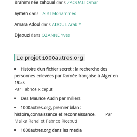
Brahimi née zahoual
dans
ZAOUALI Omar
ABDELLAZIZ Mohamed Hamoud*
aymen
dans
TAIBI Mohammed
ABDELLI Mohamed
Amara Adoul
dans
ADOUL Arab *
Djaouzi
dans
OZANNE Yves
ABDELLI Mohamed *
ABDELMALEK Abdelaziz
Le projet 1000autres.org
ABDELMOUMENE Ahmed
Histoire d’un fichier secret : la recherche des
personnes enlevées par l’armée française à Alger en
ABDESMED Mohamed ben Kaddour
1957.
Par Fabrice Riceputi
ABDESSELAMI Kouider
Des Maurice Audin par milliers
1000autres.org, premier bilan :
ABDESSLEM Ahmed dit le Coiffeur
histoire,connaissance et reconnaissance.
Par
Malika Rahal et Fabrice Riceputi
ABDOUDOU
1000autres.org dans les media
ABIB Mohamed