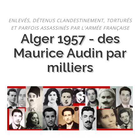
Aller
ENLEVÉS, DÉTENUS CLANDESTINEMENT, TORTURÉS
au
ET PARFOIS ASSASSINÉS PAR L’ARMÉE FRANÇAISE
contenu
Alger 1957 - des
Maurice Audin par
milliers