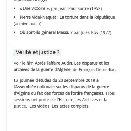
ADDALA Boualem*
« Une victoire »
, par Jean-Paul Sartre (1958)
ADDANE
Pierre Vidal-Naquet : La torture dans la République
(archive audio)
ADDECHE Rachid
Où sont-ils général Massu ?
par Jules Roy (1972)
ADDER Omar
Vérité et justice ?
ADELIOUAT Vve AIT SAADA
Voir le film
Après l’affaire Audin. Les disparus et les
archives de la guerre d’Algérie
, de François Demerliac.
ADJANI Khaled
La
journée d’études du 20 septembre 2019 à
ADJAOUT
l’Assemblée nationale sur les disparus de la guerre
d’Algérie du fait des forces de l’ordre françaises
. Trois
ADNI Mohamed Akli
sessions ont porté sur l’Histoire, les Archives et la
Justice.
Les vidéos.
Les actes complets
.
ADOUL Arab *
AFLIAOU Mohamed *