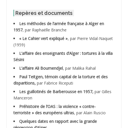
ABID Mohamed
Repères et documents
Les méthodes de l’armée française à Alger en
ABNOUN Salah
1957
, par Raphaëlle Branche
« Le Cahier vert expliqué »
, par Pierre Vidal-Naquet
ACHACHE M.*
(1959)
ACHLAF Ali
L’affaire des enseignants d’Alger : tortures à la villa
Sésini
ADALENE Tahar
L’affaire Ali Boumendjel
, par Malika Rahal
Paul Teitgen, témoin capital de la torture et des
ADALMI
disparitions,
par Fabrice Riceputi
ADANE Ramdane *
Les guillotinés de Barberousse en 1957,
par Gilles
Manceron
ADDAD
Préhistoire de l’OAS : la violence « contre-
terroriste » des européens ultras
, par Alain Ruscio
ADDALA Baghdad*
Quelques dates en rapport avec la grande
répression d’Alger