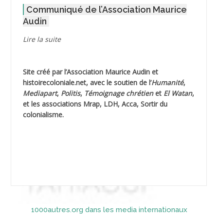
Communiqué de l’Association Maurice
AGOULMINE
Audin
AGUIB Djaffar
Lire la suite
AGUIB Nouredine
Site créé par l’
Association Maurice Audin
et
AHLOUCHE Mabrouk *
histoirecoloniale.net
, avec le soutien de l’
Humanité
,
Mediapart
,
Politis
,
Témoignage
chrétien
et
El Watan
,
AIBLIED Ahmed
et les associations Mrap, LDH, Acca, Sortir du
colonialisme.
AIBOUD Abderrahmane *
AIBOUD Ahmed
AICH
AICHEKADRA Sid Ahmed
1000autres.org dans les media internationaux
AICI (ou AISSI) Laïd