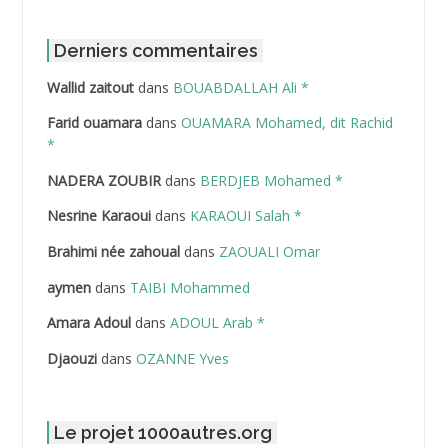
ABDAT Amar
Derniers commentaires
Wallid zaitout
dans
BOUABDALLAH Ali *
ABDEDDAIM Hamid
Farid ouamara
dans
OUAMARA Mohamed, dit Rachid
ABDELAZIZ Mohamed
*
NADERA ZOUBIR
dans
BERDJEB Mohamed *
ABDELHAFID Lakhdar
Nesrine Karaoui
dans
KARAOUI Salah *
ABDELHOUHAB Haciba
Brahimi née zahoual
dans
ZAOUALI Omar
ABDELLAZIZ Mohamed Hamoud*
aymen
dans
TAIBI Mohammed
ABDELLI Mohamed
Amara Adoul
dans
ADOUL Arab *
Djaouzi
dans
OZANNE Yves
ABDELLI Mohamed *
ABDELMALEK Abdelaziz
Le projet 1000autres.org