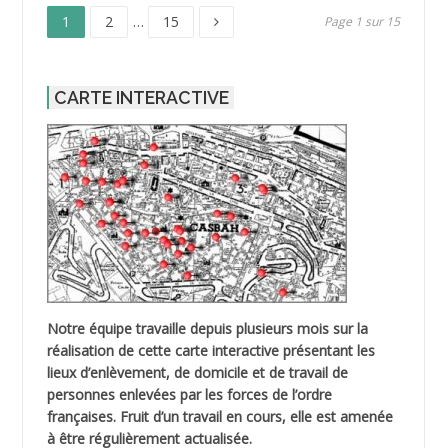
Page
Page
Page
Pagination
1
2
…
15
Page 1 sur 15
des
CARTE INTERACTIVE
publications
Notre équipe travaille depuis plusieurs mois sur la
réalisation de cette carte interactive présentant les
lieux d’enlèvement, de domicile et de travail de
personnes enlevées par les forces de l’ordre
françaises. Fruit d’un travail en cours, elle est amenée
à être régulièrement actualisée.