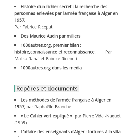
ABDELMOUMENE Ahmed
Histoire d’un fichier secret : la recherche des
personnes enlevées par l’armée française à Alger en
ABDESMED Mohamed ben Kaddour
1957.
Par Fabrice Riceputi
ABDESSELAMI Kouider
Des Maurice Audin par milliers
1000autres.org, premier bilan :
ABDESSLEM Ahmed dit le Coiffeur
histoire,connaissance et reconnaissance.
Par
Malika Rahal et Fabrice Riceputi
ABDOUDOU
1000autres.org dans les media
ABIB Mohamed
ABID Mohamed
Repères et documents
Les méthodes de l’armée française à Alger en
ABNOUN Salah
1957
, par Raphaëlle Branche
« Le Cahier vert expliqué »
, par Pierre Vidal-Naquet
ACHACHE M.*
(1959)
ACHLAF Ali
L’affaire des enseignants d’Alger : tortures à la villa