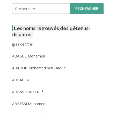
Rechercher :
Les noms retrouvés des détenus-
disparus
Post
(pas de titre)
ID
3416
ABAGUE Mohamed
ABAOUB Mohamed ben Daoudi
ABBACI Ali
ABBAS TURKI N. *
ABBESSI Mohamed
ABBOUR Azzedine *