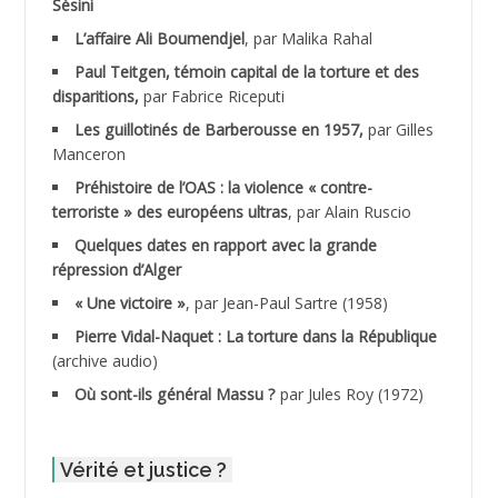
Sésini
ADALENE Tahar
L’affaire Ali Boumendjel
, par Malika Rahal
Paul Teitgen, témoin capital de la torture et des
ADALMI
disparitions,
par Fabrice Riceputi
ADANE Ramdane *
Les guillotinés de Barberousse en 1957,
par Gilles
Manceron
ADDAD
Préhistoire de l’OAS : la violence « contre-
terroriste » des européens ultras
, par Alain Ruscio
ADDALA Baghdad*
Quelques dates en rapport avec la grande
répression d’Alger
ADDALA Boualem*
« Une victoire »
, par Jean-Paul Sartre (1958)
ADDANE
Pierre Vidal-Naquet : La torture dans la République
(archive audio)
ADDECHE Rachid
Où sont-ils général Massu ?
par Jules Roy (1972)
ADDER Omar
Vérité et justice ?
ADELIOUAT Vve AIT SAADA