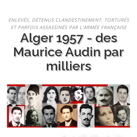
Aller
ENLEVÉS, DÉTENUS CLANDESTINEMENT, TORTURÉS
au
ET PARFOIS ASSASSINÉS PAR L’ARMÉE FRANÇAISE
contenu
Alger 1957 - des
Maurice Audin par
milliers