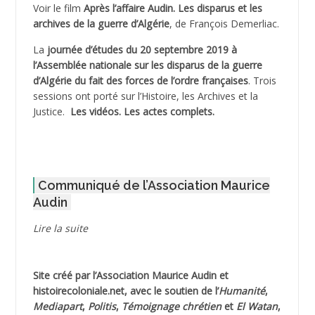
Voir le film
Après l’affaire Audin. Les disparus et les
archives de la guerre d’Algérie
, de François Demerliac.
ADJANI Khaled
La
journée d’études du 20 septembre 2019 à
ADJAOUT
l’Assemblée nationale sur les disparus de la guerre
d’Algérie du fait des forces de l’ordre françaises
. Trois
ADNI Mohamed Akli
sessions ont porté sur l’Histoire, les Archives et la
Justice.
Les vidéos.
Les actes complets
.
ADOUL Arab *
AFLIAOU Mohamed *
Communiqué de l’Association Maurice
AGOULMINE
Audin
AGUIB Djaffar
Lire la suite
AGUIB Nouredine
Site créé par l’
Association Maurice Audin
et
AHLOUCHE Mabrouk *
histoirecoloniale.net
, avec le soutien de l’
Humanité
,
Mediapart
,
Politis
,
Témoignage
chrétien
et
El Watan
,