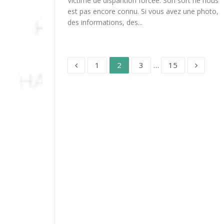
Victime de disparition forcée. Son sort ne nous
est pas encore connu. Si vous avez une photo,
des informations, des...
Page
Page
Page
Page
Pagination
1
2
3
…
15
des
publications