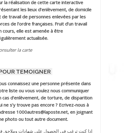
ur la réalisation de cette carte interactive
résentant les lieux d’enlèvement, de domicile
t de travail de personnes enlevées par les
orces de l’ordre françaises. Fruit d’un travail
n cours, elle est amenée à être
égulièrement actualisée.
onsulter la carte
POUR TEMOIGNER
ous connaissez une personne présente dans
otre liste ou vous voulez nous communiquer
n cas d’enlèvement, de torture, de disparition
ui ne s’y trouve pas encore ? Ecrivez-nous à
’adresse 1000autres@laposte.net, en joignant
ne photo ou tout autre document.
إذا كنت ترغب في الحصول على شهادات وملاحق ف