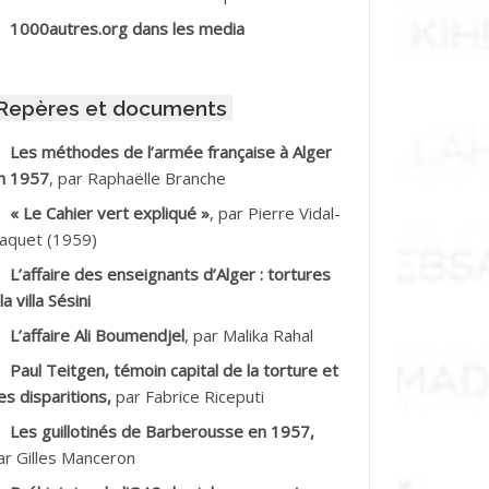
BIB Mohamed
1000autres.org dans les media
BID Mohamed
Repères et documents
BNOUN Salah
Les méthodes de l’armée française à Alger
n 1957
, par Raphaëlle Branche
CHACHE M.*
« Le Cahier vert expliqué »
, par Pierre Vidal-
CHLAF Ali
aquet (1959)
L’affaire des enseignants d’Alger : tortures
DALENE Tahar
la villa Sésini
L’affaire Ali Boumendjel
, par Malika Rahal
DALMI
Paul Teitgen, témoin capital de la torture et
DANE Ramdane *
es disparitions,
par Fabrice Riceputi
Les guillotinés de Barberousse en 1957,
DDAD
ar Gilles Manceron