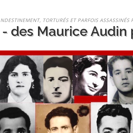
NDESTINEMENT, TORTURÉS ET PARFOIS ASSASSINÉS 
 - des Maurice Audin p