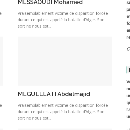
MESSAOUDI Mohamed
s
p
e
Vraisemblablement victime de disparition forcée
e
durant ce qui est appelé la bataille d’Alger. Son
f
sort ne nous est...
e
r
C
V
n
MEGUELLATI Abdelmajid
u
q
e
Vraisemblablement victime de disparition forcée
l
durant ce qui est appelé la bataille d’Alger. Son
u
sort ne nous est...
ي