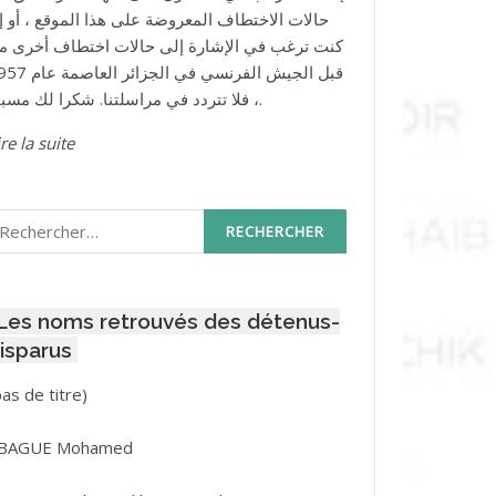
حالات الاختطاف المعروضة على هذا الموقع ، أو إذ
كنت ترغب في الإشارة إلى حالات اختطاف أخرى م
قبل الجيش الفرنسي في الجزائر ا
، فلا تتردد في مراسلتنا. شكرا لك مسبقا.
re la suite
echercher :
Les noms retrouvés des détenus-
isparus
Post
pas de titre)
ID
3416
BAGUE Mohamed