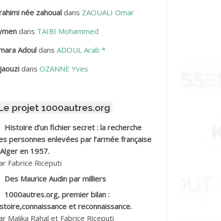
rahimi née zahoual
dans
ZAOUALI Omar
BDELLAZIZ Mohamed Hamoud*
ymen
dans
TAIBI Mohammed
BDELLI Mohamed
mara Adoul
dans
ADOUL Arab *
BDELLI Mohamed *
jaouzi
dans
OZANNE Yves
BDELMALEK Abdelaziz
Le projet 1000autres.org
BDELMOUMENE Ahmed
Histoire d’un fichier secret : la recherche
BDESMED Mohamed ben Kaddour
es personnes enlevées par l’armée française
 Alger en 1957.
BDESSELAMI Kouider
ar Fabrice Riceputi
Des Maurice Audin par milliers
BDESSLEM Ahmed dit le Coiffeur
1000autres.org, premier bilan :
istoire,connaissance et reconnaissance.
BDOUDOU
ar Malika Rahal et Fabrice Riceputi