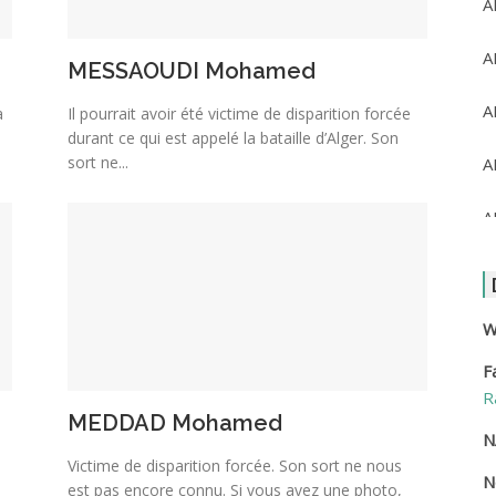
A
A
MESSAOUDI Mohamed
A
a
Il pourrait avoir été victime de disparition forcée
durant ce qui est appelé la bataille d’Alger. Son
sort ne...
A
A
A
A
W
F
A
R
MEDDAD Mohamed
A
N
Victime de disparition forcée. Son sort ne nous
N
A
est pas encore connu. Si vous avez une photo,