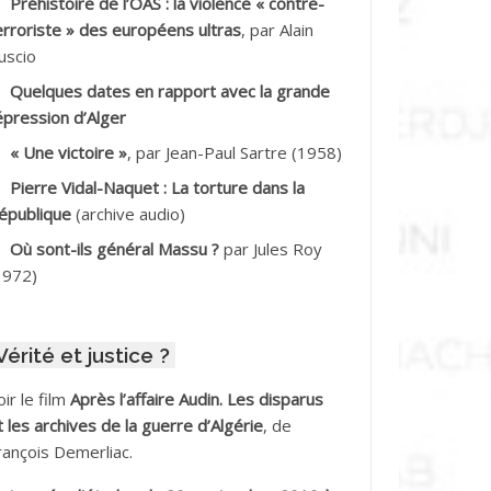
Préhistoire de l’OAS : la violence « contre-
DDALA Baghdad*
erroriste » des européens ultras
, par Alain
uscio
DDALA Boualem*
Quelques dates en rapport avec la grande
DDANE
épression d’Alger
« Une victoire »
, par Jean-Paul Sartre (1958)
DDECHE Rachid
Pierre Vidal-Naquet : La torture dans la
épublique
(archive audio)
DDER Omar
Où sont-ils général Massu ?
par Jules Roy
DELIOUAT Vve AIT SAADA
1972)
DJANI Khaled
Vérité et justice ?
DJAOUT
oir le film
Après l’affaire Audin. Les disparus
DNI Mohamed Akli
t les archives de la guerre d’Algérie
, de
rançois Demerliac.
DOUL Arab *