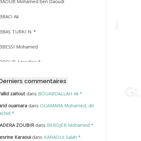
BAOUB Mohamed ben Daoudi
BBACI Ali
BBAS TURKI N. *
BBESSI Mohamed
BBOUR Azzedine *
BDAT Amar
Derniers commentaires
BDEDDAIM Hamid
allid zaitout
dans
BOUABDALLAH Ali *
arid ouamara
dans
OUAMARA Mohamed, dit
BDELAZIZ Mohamed
achid *
BDELHAFID Lakhdar
ADERA ZOUBIR
dans
BERDJEB Mohamed *
esrine Karaoui
dans
KARAOUI Salah *
BDELHOUHAB Haciba