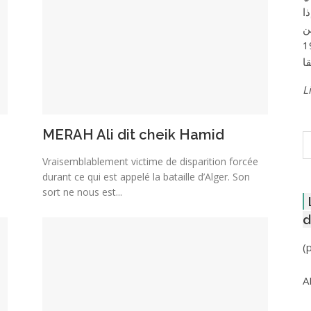
ا
ن
لعاصمة عام 1957
Li
MERAH Ali dit cheik Hamid
R
Vraisemblablement victime de disparition forcée
durant ce qui est appelé la bataille d’Alger. Son
sort ne nous est...
d
(
A